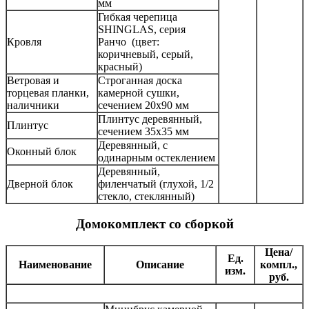
мм
Гибкая черепица
SHINGLAS, серия
Кровля
Ранчо (цвет:
коричневый, серый,
красный)
Ветровая и
Строганная доска
торцевая планки,
камерной сушки,
наличники
сечением 20х90 мм
Плинтус деревянный,
Плинтус
сечением 35х35 мм
Деревянный, с
Оконный блок
одинарным остеклением
Деревянный,
Дверной блок
филенчатый (глухой, 1/2
стекло, стеклянный)
Домокомплект со сборкой
Цена/
Ед.
Наименование
Описание
компл.,
изм.
руб.