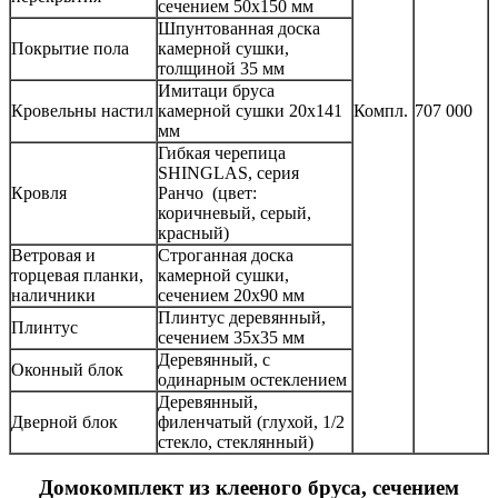
сечением 50х150 мм
Шпунтованная доска
Покрытие пола
камерной сушки,
толщиной 35 мм
Имитаци бруса
Кровельны настил
камерной сушки 20х141
Компл.
707 000
мм
Гибкая черепица
SHINGLAS, серия
Кровля
Ранчо (цвет:
коричневый, серый,
красный)
Ветровая и
Строганная доска
торцевая планки,
камерной сушки,
наличники
сечением 20х90 мм
Плинтус деревянный,
Плинтус
сечением 35х35 мм
Деревянный, с
Оконный блок
одинарным остеклением
Деревянный,
Дверной блок
филенчатый (глухой, 1/2
стекло, стеклянный)
Домокомплект из клееного бруса, сечением