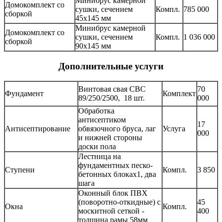
Минибрус камерной
Домокомплект со
сушки, сечением
Компл.
785 000
сборкой
45х145 мм
Минибрус камерной
Домокомплект со
сушки, сечением
Компл.
1 036 000
сборкой
90х145 мм
Дополнительные услуги
Винтовая свая СВС
70
Фундамент
Комплект
89/250/2500, 18 шт.
000
Обработка
антисептиком
17
Антисептирование
обвязочного бруса, лаг
Услуга
000
и нижней стороны
доски пола
Лестница на
фундаментных песко-
Ступени
Компл.
3 850
бетонных блоках1, два
шага
Оконный блок ПВХ
(поворотно-откидные) с
45
Окна
Компл.
москитной сеткой -
400
толщина рамы 58мм