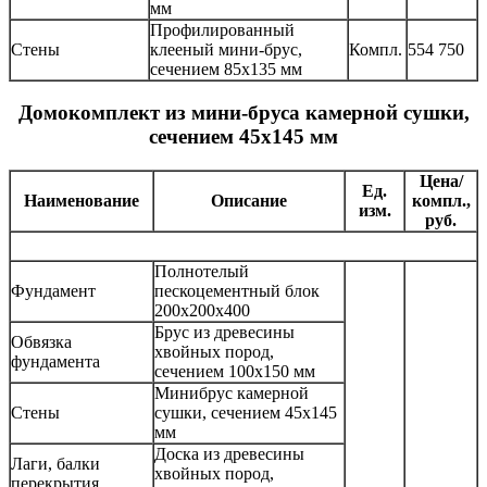
мм
Профилированный
Стены
клееный мини-брус,
Компл.
554 750
сечением 85х135 мм
Домокомплект из мини-бруса камерной сушки,
сечением 45х145 мм
Цена/
Ед.
Наименование
Описание
компл.,
изм.
руб.
Полнотелый
Фундамент
пескоцементный блок
200х200х400
Брус из древесины
Обвязка
хвойных пород,
фундамента
сечением 100х150 мм
Минибрус камерной
Стены
сушки, сечением 45х145
мм
Доска из древесины
Лаги, балки
хвойных пород,
перекрытия