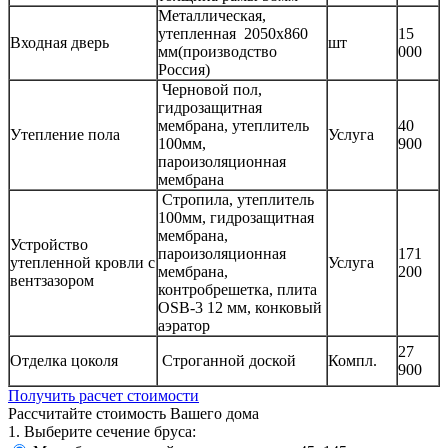
Металлическая,
утепленная 2050х860
15
Входная дверь
шт
мм(производство
000
Россия)
Черновой пол,
гидрозащитная
мембрана, утеплитель
40
Утепление пола
Услуга
100мм,
900
пароизоляционная
мембрана
Стропила, утеплитель
100мм, гидрозащитная
мембрана,
Устройство
пароизоляционная
171
утепленной кровли с
Услуга
мембрана,
200
вентзазором
контробрешетка, плита
OSB-3 12 мм, конковый
аэратор
27
Отделка цоколя
Строганной доской
Компл.
900
Получить расчет стоимости
Рассчитайте стоимость Вашего дома
1. Выберите сечение бруса: