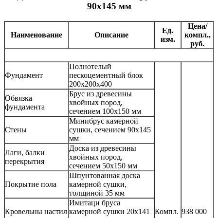
90х145 мм
Цена/
Ед.
Наименование
Описание
компл.,
изм.
руб.
Полнотелый
Фундамент
пескоцементный блок
200х200х400
Брус из древесины
Обвязка
хвойных пород,
фундамента
сечением 100х150 мм
Минибрус камерной
Стены
сушки, сечением 90х145
мм
Доска из древесины
Лаги, балки
хвойных пород,
перекрытия
сечением 50х150 мм
Шпунтованная доска
Покрытие пола
камерной сушки,
толщиной 35 мм
Имитаци бруса
Кровельны настил
камерной сушки 20х141
Компл.
938 000